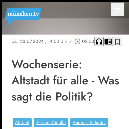
menu
headphones
chrome_reader_mode
bookmark_border
Di., 23.07.2024
, 14:53 Uhr
/
play_circle_outline
02:33
Wochenserie:
Altstadt für alle - Was
sagt die Politik?
Altstadt
Altstadt für alle
Andreas Schuster