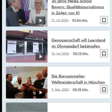
30 Jahre Media School
Bayern: Qualitätsjournalismus
in Zeiten von KI
bookmark_border
21. Juli 2026
01:54 Min.
Genossenschaft will Leerstand
im Olympiadorf bekämpfen
bookmark_border
15. Juni 2026
02:13 Min.
Die Biersommelier-
Weltmeisterschaft in München
bookmark_border
9. Sep. 2025
02:18 Min.