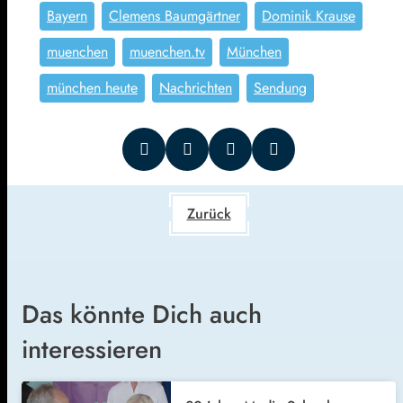
Bayern
Clemens Baumgärtner
Dominik Krause
muenchen
muenchen.tv
München
münchen heute
Nachrichten
Sendung
Zurück
Das könnte Dich auch
interessieren