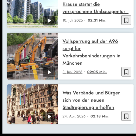
Krause startet die
versprochene Umbauagentur
bookmark_border
10. Juli 2026
02:31 Min.
Vollsperrung auf der A96
sorgt für
Verkehrsbehinderungen in
München
bookmark_border
3. Juni 2026
02:05 Min.
Was Verbände und Bürger
sich von der neuen
Stadtregierung erhoffen
bookmark_border
24. Apr. 2026
02:18 Min.