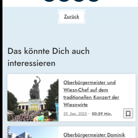
Zurück
Das könnte Dich auch
interessieren
Oberbürgermeister und
Wiesn-Chef auf dem
traditionellen Konzert der
Wiesnwirte
bookmark_border
29. Sep. 2025
00:59 Min.
Oberbürgermeister Dominik