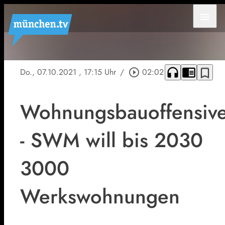
menu
headphones
chrome_reader_mode
bookmark_border
Do., 07.10.2021
, 17:15 Uhr
/
play_circle_outline
02:02
Wohnungsbauoffensiv
- SWM will bis 2030
3000
Werkswohnungen