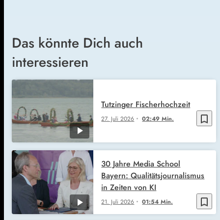
Das könnte Dich auch
interessieren
Tutzinger Fischerhochzeit
bookmark_border
27. Juli 2026
02:49 Min.
30 Jahre Media School
Bayern: Qualitätsjournalismus
in Zeiten von KI
bookmark_border
21. Juli 2026
01:54 Min.