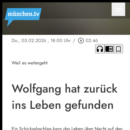
menu
Do., 05.02.2026
, 18:00 Uhr
/
play_circle_outline
02:46
headphones
chrome_reader_mode
bookmark_border
Weil es weitergeht
Wolfgang hat zurück
ins Leben gefunden
Ein Schicksalsschlag kann das Leben über Nacht auf den