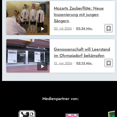
Mozarts Zauberflöte: Neue
Inszenierung mit jungen
Sängern
bookmark_border
20. Juli 2026
02:34 Min.
Genossenschaft will Leerstand
im Olympiadorf bekämpfen
bookmark_border
15. Juni 2026
02:13 Min.
Medienpartner von: