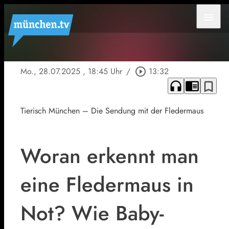
menu
Mo., 28.07.2025
, 18:45 Uhr
/
play_circle_outline
13:32
headphones
chrome_reader_mode
bookmark_border
Tierisch München – Die Sendung mit der Fledermaus
Woran erkennt man
eine Fledermaus in
Not? Wie Baby-