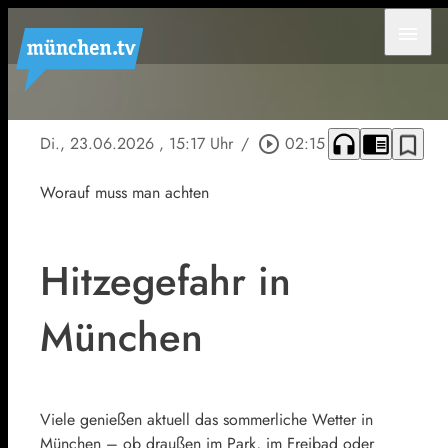
menu
headphones
chrome_reader_mode
bookmark_border
Di., 23.06.2026
, 15:17 Uhr
/
play_circle_outline
02:15
Worauf muss man achten
Hitzegefahr in
München
Viele genießen aktuell das sommerliche Wetter in
München – ob draußen im Park, im Freibad oder