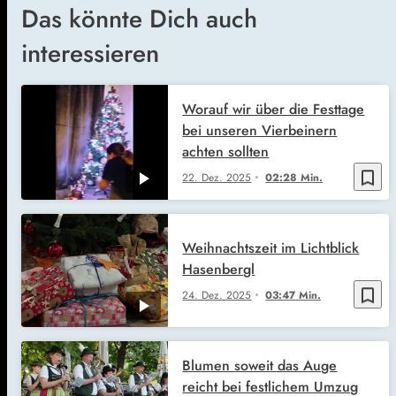
Das könnte Dich auch
interessieren
Worauf wir über die Festtage
bei unseren Vierbeinern
achten sollten
bookmark_border
22. Dez. 2025
02:28 Min.
Weihnachtszeit im Lichtblick
Hasenbergl
bookmark_border
24. Dez. 2025
03:47 Min.
Blumen soweit das Auge
reicht bei festlichem Umzug