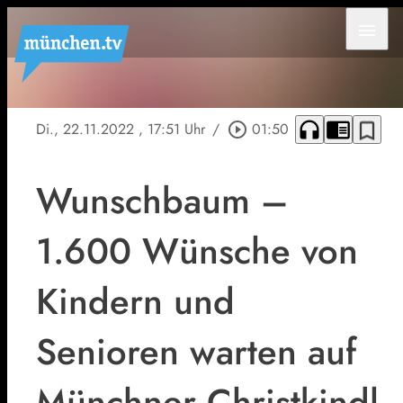
menu
headphones
chrome_reader_mode
bookmark_border
Di., 22.11.2022
, 17:51 Uhr
/
play_circle_outline
01:50
Wunschbaum –
1.600 Wünsche von
Kindern und
Senioren warten auf
Münchner Christkindl