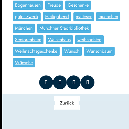
Bogenhausen
Freude
Geschenke
guter Zweck
Heiligabend
malteser
muenchen
München
Münchner Stadtbibliothek
Seniorenheim
Waisenhaus
weihnachten
Weihnachtsgeschenke
Wunsch
Wunschbaum
Wünsche
Zurück