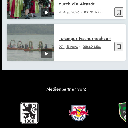
durch die Altstadt
bookmark_border
4. Aug. 2026
02:31 Min.
Tutzinger Fischerhochzeit
bookmark_border
27. Juli 2026
02:49 Min.
Medienpartner von: