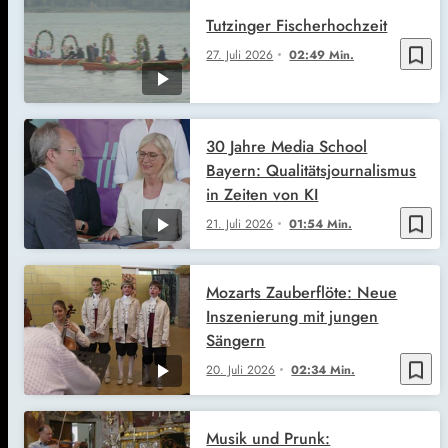
Tutzinger Fischerhochzeit
bookmark_border
27. Juli 2026
02:49 Min.
30 Jahre Media School
Bayern: Qualitätsjournalismus
in Zeiten von KI
bookmark_border
21. Juli 2026
01:54 Min.
Mozarts Zauberflöte: Neue
Inszenierung mit jungen
Sängern
bookmark_border
20. Juli 2026
02:34 Min.
Musik und Prunk: