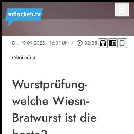
menu
headphones
chrome_reader_mode
bookmark_border
Di., 19.09.2023
, 16:31 Uhr
/
play_circle_outline
02:35
Oktoberfest
Wurstprüfung-
welche Wiesn-
Bratwurst ist die