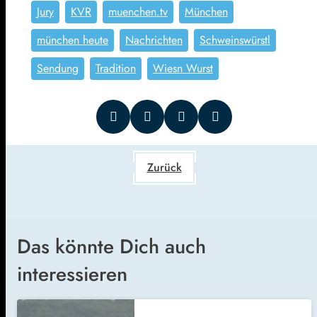
Jury
KVR
muenchen.tv
München
münchen heute
Nachrichten
Schweinswürstl
Sendung
Tradition
Wiesn Wurst
Zurück
Das könnte Dich auch
interessieren