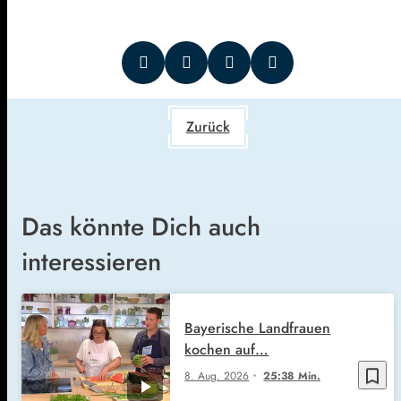
Zurück
Das könnte Dich auch
interessieren
Bayerische Landfrauen
kochen auf…
bookmark_border
8. Aug. 2026
25:38 Min.