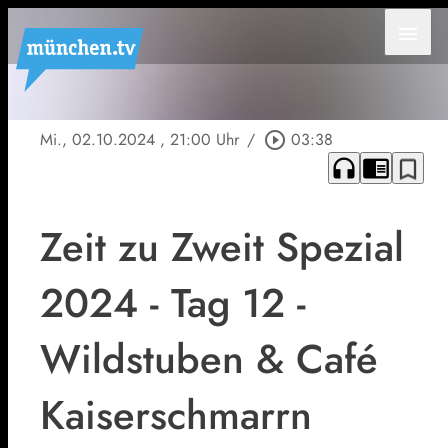
menu
Mi., 02.10.2024
, 21:00 Uhr
/
play_circle_outline
03:38
headphones
chrome_reader_mode
bookmark_border
Zeit zu Zweit Spezial
2024 - Tag 12 -
Wildstuben & Café
Kaiserschmarrn