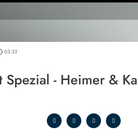
_outline
03:33
it Spezial - Heimer & K