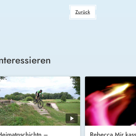
Zurück
nteressieren
Heimatgschichtn –
Rebecca Mir kass