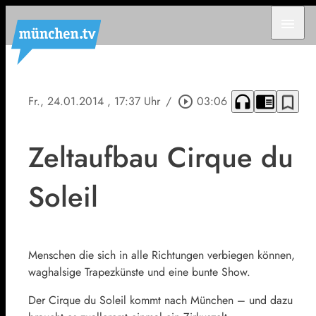
menu
headphones
chrome_reader_mode
bookmark_border
Fr., 24.01.2014
, 17:37 Uhr
/
play_circle_outline
03:06
Zeltaufbau Cirque du
Soleil
Menschen die sich in alle Richtungen verbiegen können,
waghalsige Trapezkünste und eine bunte Show.
Der Cirque du Soleil kommt nach München – und dazu