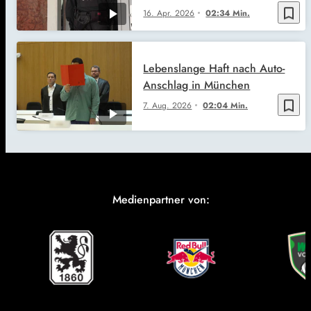
bookmark_border
16. Apr. 2026
02:34 Min.
Lebenslange Haft nach Auto-
Anschlag in München
bookmark_border
7. Aug. 2026
02:04 Min.
Medienpartner von: