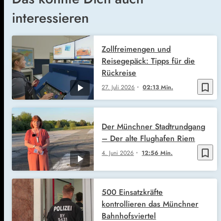
interessieren
Zollfreimengen und
Reisegepäck: Tipps für die
Rückreise
bookmark_border
27. Juli 2026
02:13 Min.
Der Münchner Stadtrundgang
– Der alte Flughafen Riem
bookmark_border
4. Juni 2026
12:56 Min.
500 Einsatzkräfte
kontrollieren das Münchner
Bahnhofsviertel