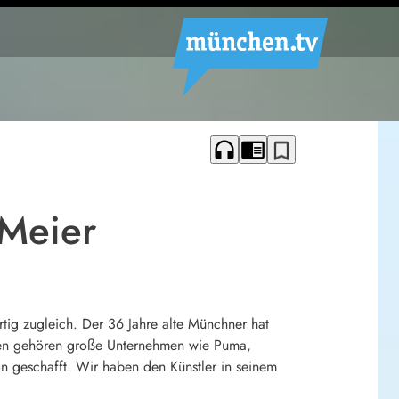
headphones
chrome_reader_mode
bookmark_border
 Meier
artig zugleich. Der 36 Jahre alte Münchner hat
unden gehören große Unternehmen wie Puma,
n geschafft. Wir haben den Künstler in seinem