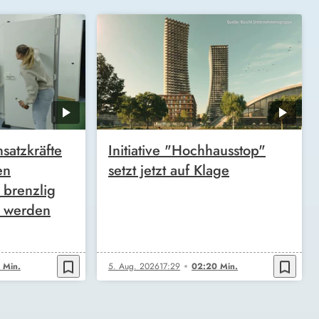
satzkräfte
Initiative "Hochhausstop"
en
setzt jetzt auf Klage
 brenzlig
g werden
bookmark_border
bookmark_border
 Min.
5. Aug. 2026
17:29
02:20 Min.