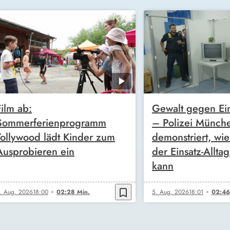
Film ab:
Gewalt gegen Ein
Sommerferienprogramm
– Polizei Münch
Tollywood lädt Kinder zum
demonstriert, wie
Ausprobieren ein
der Einsatz-Allta
kann
bookmark_border
. Aug. 2026
18:00
02:28 Min.
5. Aug. 2026
18:01
02:46