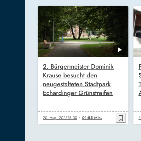
2. Bürgermeister Dominik
Krause besucht den
neugestalteten Stadtpark
Echardinger Grünstreifen
bookmark_border
20. Aug. 2025
18:00
01:55 Min.
6