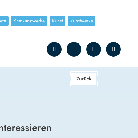
ete
Knetkunstwerke
Kunst
Kunstwerke
Zurück
nteressieren