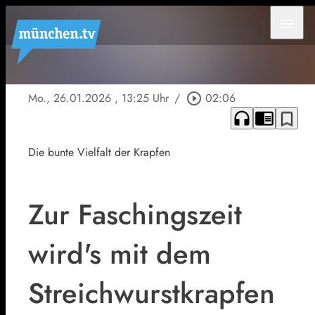
menu
Mo., 26.01.2026
, 13:25 Uhr
/
play_circle_outline
02:06
headphones
chrome_reader_mode
bookmark_border
Die bunte Vielfalt der Krapfen
Zur Faschingszeit
wird's mit dem
Streichwurstkrapfen