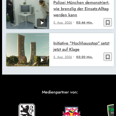
Polizei München demonstriert,
wie brenzlig der Einsatz-Alltag
werden kann
bookmark_border
5. Aug. 2026
02:46 Min.
Initiative "Hochhausstop" setzt
jetzt auf Klage
bookmark_border
5. Aug. 2026
02:20 Min.
Medienpartner von: