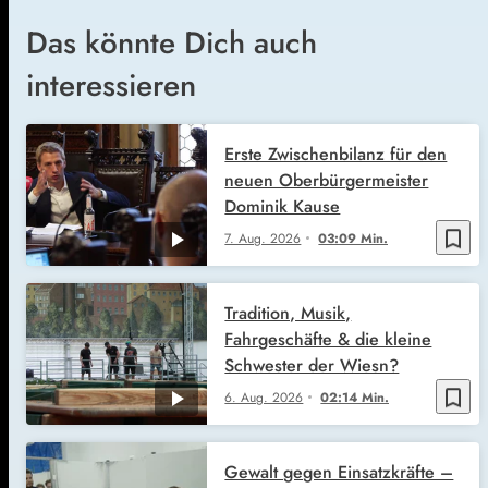
Das könnte Dich auch
interessieren
Erste Zwischenbilanz für den
neuen Oberbürgermeister
Dominik Kause
bookmark_border
7. Aug. 2026
03:09 Min.
Tradition, Musik,
Fahrgeschäfte & die kleine
Schwester der Wiesn?
bookmark_border
6. Aug. 2026
02:14 Min.
Gewalt gegen Einsatzkräfte –