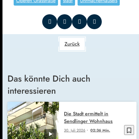
Oberen Grasstraße
stadt
Uhrmacherhäusels
Zurück
Das könnte Dich auch
interessieren
Die Stadt ermittelt in
Sendlinger Wohnhaus
bookmark_border
30. Juli 2026
02:36 Min.