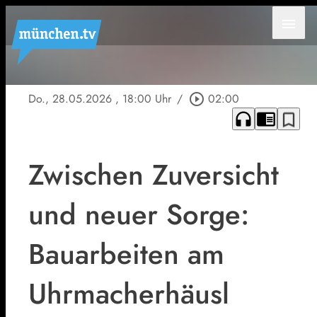
menu
Do., 28.05.2026
, 18:00 Uhr
/
play_circle_outline
02:00
headphones
chrome_reader_mode
bookmark_border
Zwischen Zuversicht
und neuer Sorge:
Bauarbeiten am
Uhrmacherhäusl