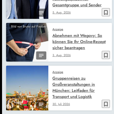
Gesamtgruppe und Sender
bookmark_border
5. Aug. 2026
Bild von Bruno auf Pixabay
Anzeige
Abnehmen mit Wegovy: So
können Sie Ihr Online-Rezept
sicher beantragen
bookmark_border
3. Aug. 2026
Anzeige
Gruppenreisen zu
Großveranstaltungen in
München: Leitfaden für
Transport und Logistik
bookmark_border
30. Juli 2026