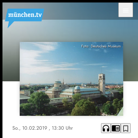
menu
Foto: Deutsches Museum
headphones
chrome_reader_mode
bookmark_border
So., 10.02.2019
, 13:30 Uhr