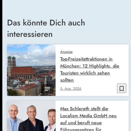
Das könnte Dich auch
interessieren
Anzeige
Top-Freizeitattraktionen in
München: 12 Highlights, die
Touristen wirklich sehen
sollten
bookmark_border
5. Aug. 2026
Max Schlereth stellt die
Localism Media GmbH neu
auf und beruft neue
Führungsspitzen für