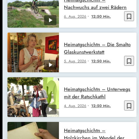
Nachwuchs auf zwei Rädern
bookmark_border
6. Aug. 2026
12:50 Min.
Heimatgschichtn – Die Smalto
Glaskunstwerkstatt
bookmark_border
5. Aug. 2026
12:50 Min.
Heimatgschichtn – Unterwegs
mit der Ratschkathl
bookmark_border
4. Aug. 2026
12:50 Min.
Heimatgschichtn –
Holzkirchen im Wandel der