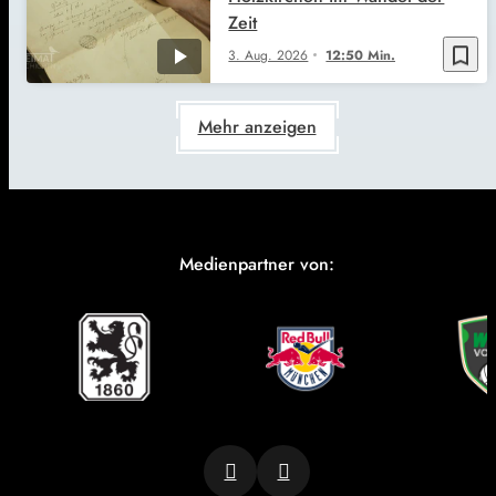
Zeit
bookmark_border
3. Aug. 2026
12:50 Min.
Mehr anzeigen
Medienpartner von: