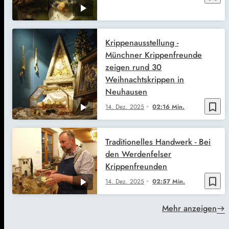
Krippenausstellung -
Münchner Krippenfreunde
zeigen rund 30
Weihnachtskrippen in
Neuhausen
bookmark_border
14. Dez. 2025
02:16 Min.
Traditionelles Handwerk - Bei
den Werdenfelser
Krippenfreunden
bookmark_border
14. Dez. 2025
02:57 Min.
Mehr anzeigen