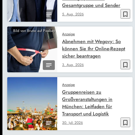
Gesamtgruppe und Sender
bookmark_border
5. Aug. 2026
Bild von Bruno auf Pixabay
Anzeige
Abnehmen mit Wegovy: So
können Sie Ihr Online-Rezept
sicher beantragen
bookmark_border
3. Aug. 2026
Anzeige
Gruppenreisen zu
Großveranstaltungen in
München: Leitfaden für
Transport und Logistik
bookmark_border
30. Juli 2026