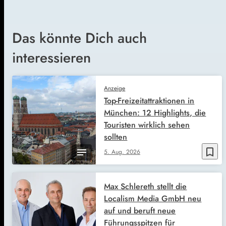
Das könnte Dich auch
interessieren
Anzeige
Top-Freizeitattraktionen in
München: 12 Highlights, die
Touristen wirklich sehen
sollten
bookmark_border
5. Aug. 2026
Max Schlereth stellt die
Localism Media GmbH neu
auf und beruft neue
Führungsspitzen für