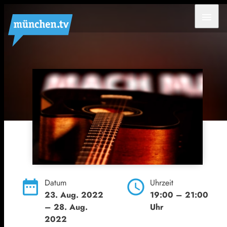
menu
date_range
Datum
schedule
Uhrzeit
23. Aug. 2022
19:00
– 21:00
– 28. Aug.
Uhr
2022