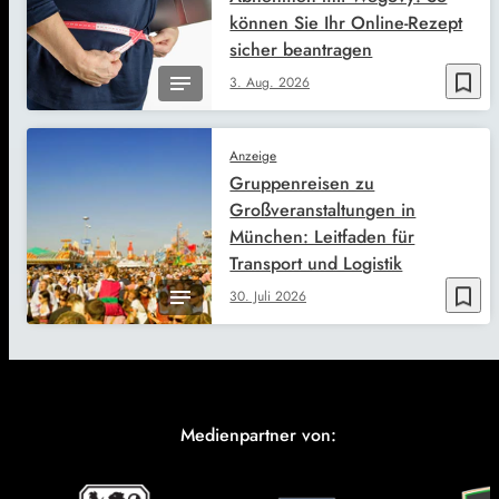
können Sie Ihr Online-Rezept
sicher beantragen
bookmark_border
3. Aug. 2026
Anzeige
Gruppenreisen zu
Großveranstaltungen in
München: Leitfaden für
Transport und Logistik
bookmark_border
30. Juli 2026
Medienpartner von: