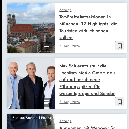
Anzeige
Top-Freizeitattraktionen in
München: 12 Highlights, die
Touristen wirklich sehen
sollten
bookmark_border
5. Aug. 2026
Max Schlereth stellt die
Localism Media GmbH neu
auf und beruft neue
Führungsspitzen für
Gesamtgruppe und Sender
bookmark_border
5. Aug. 2026
Bild von Bruno auf Pixabay
Anzeige
Abnehmen mit Wegovy: So