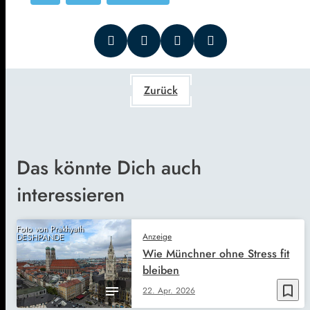
Zurück
Das könnte Dich auch
interessieren
Foto von Prakhyath
Anzeige
DESHPANDE
Wie Münchner ohne Stress fit
bleiben
bookmark_border
22. Apr. 2026