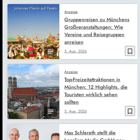
Johannes Plenio auf Pexels
Anzeige
Gruppenreisen zu Münchens
Großveranstaltungen: Wie
Vereine und Reisegruppen
anreisen
bookmark_border
5. Aug. 2026
Anzeige
Top-Freizeitattraktionen in
München: 12 Highlights, die
Touristen wirklich sehen
sollten
bookmark_border
5. Aug. 2026
Max Schlereth stellt die