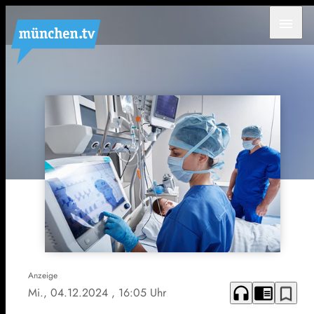
menu
Anzeige
headphones
chrome_reader_mode
bookmark_border
Mi., 04.12.2024
, 16:05 Uhr