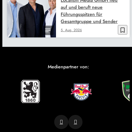
Localism Media GmbH neu
auf und beruft neue
Führungsspitzen für
Gesamtgruppe und Sender
bookmark_border
5. Aug. 2026
Medienpartner von: