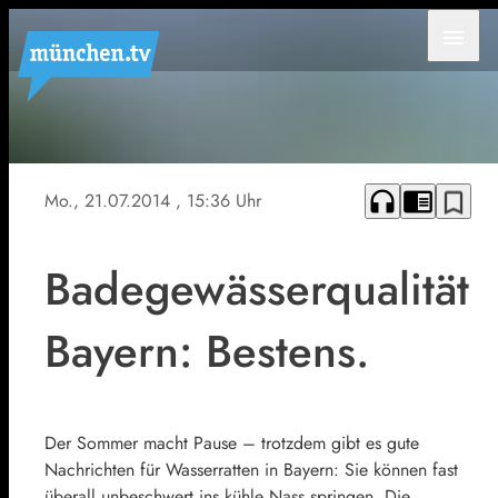
menu
headphones
chrome_reader_mode
bookmark_border
Mo., 21.07.2014
, 15:36 Uhr
Badegewässerqualität
Bayern: Bestens.
Der Sommer macht Pause – trotzdem gibt es gute
Nachrichten für Wasserratten in Bayern: Sie können fast
überall unbeschwert ins kühle Nass springen. Die