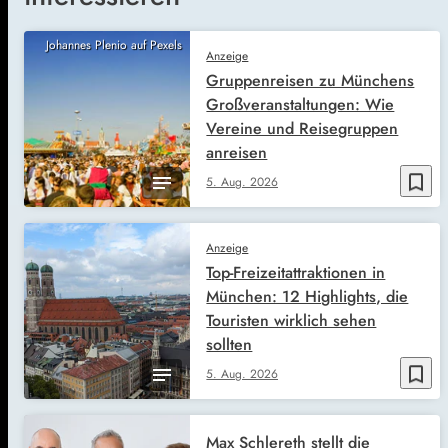
Johannes Plenio auf Pexels
Anzeige
Gruppenreisen zu Münchens
Großveranstaltungen: Wie
Vereine und Reisegruppen
anreisen
bookmark_border
5. Aug. 2026
Anzeige
Top-Freizeitattraktionen in
München: 12 Highlights, die
Touristen wirklich sehen
sollten
bookmark_border
5. Aug. 2026
Max Schlereth stellt die