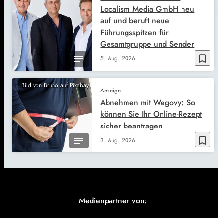
Localism Media GmbH neu
auf und beruft neue
Führungsspitzen für
Gesamtgruppe und Sender
bookmark_border
5. Aug. 2026
Bild von Bruno auf Pixabay
Anzeige
Abnehmen mit Wegovy: So
können Sie Ihr Online-Rezept
sicher beantragen
bookmark_border
3. Aug. 2026
Medienpartner von: