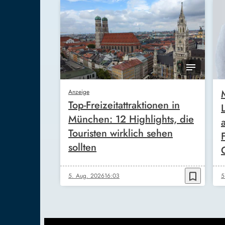
Anzeige
Top-Freizeitattraktionen in
München: 12 Highlights, die
Touristen wirklich sehen
sollten
bookmark_border
5. Aug. 2026
16:03
5