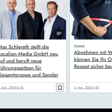
Bild
Max Schlereth stellt die
Anzeige
Abnehmen mit W
Localism Media GmbH neu
können Sie Ihr O
auf und beruft neue
Rezept sicher be
Führungsspitzen für
Gesamtgruppe und Sender
bookmark_border
. Aug. 2026
13:42
3. Aug. 2026
11:52