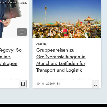
 von Bruno auf Pixabay
Anzeige
egovy: So
Gruppenreisen zu
nline-
Großveranstaltungen in
antragen
München: Leitfaden für
Transport und Logistik
bookmark_border
bookmark_border
30. Juli 2026
14:38