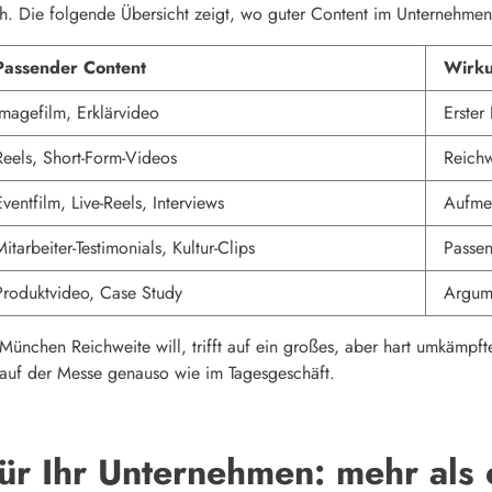
h. Die folgende Übersicht zeigt, wo guter Content im Unternehmen 
Passender Content
Wirk
Imagefilm, Erklärvideo
Erster
Reels, Short-Form-Videos
Reichw
Eventfilm, Live-Reels, Interviews
Aufmer
Mitarbeiter-Testimonials, Kultur-Clips
Passe
Produktvideo, Case Study
Argume
n München Reichweite will, trifft auf ein großes, aber hart umkämpf
 auf der Messe genauso wie im Tagesgeschäft.
ür Ihr Unternehmen: mehr als 