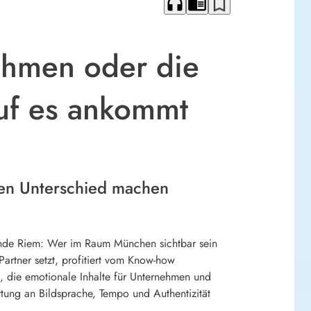
headphones
chrome_reader_mode
bookmark_border
ehmen oder die
uf es ankommt
en Unterschied machen
ände Riem: Wer im Raum München sichtbar sein
artner setzt, profitiert vom Know-how
, die emotionale Inhalte für Unternehmen und
tung an Bildsprache, Tempo und Authentizität