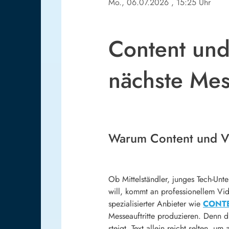
Mo., 06.07.2026
, 15:25 Uhr
Content und
nächste Me
Warum Content und V
Ob Mittelständler, junges Tech-Un
will, kommt an professionellem Vid
spezialisierter Anbieter wie
CONTE
Messeauftritte produzieren. Denn 
steigt. Text allein reicht selten, u