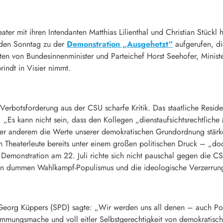
ter mit ihren Intendanten Matthias Lilienthal und Christian Stück
den Sonntag zu der
Demonstration „Ausgehetzt“
aufgerufen, di
lten von Bundesinnenminister und Parteichef Horst Seehofer, Minis
ndt in Visier nimmt.
 Verbotsforderung aus der CSU scharfe Kritik. Das staatliche Reside
. „Es kann nicht sein, dass den Kollegen „dienstaufsichtsrechtlic
nter anderem die Werte unserer demokratischen Grundordnung stärke
 Theaterleute bereits unter einem großen politischen Druck – „do
 Demonstration am 22. Juli richte sich nicht pauschal gegen die 
en dummen Wahlkampf-Populismus und die ideologische Verzerrung 
Georg Küppers (SPD) sagte: „Wir werden uns all denen – auch Polit
 Stimmungsmache und voll eitler Selbstgerechtigkeit von demokratis