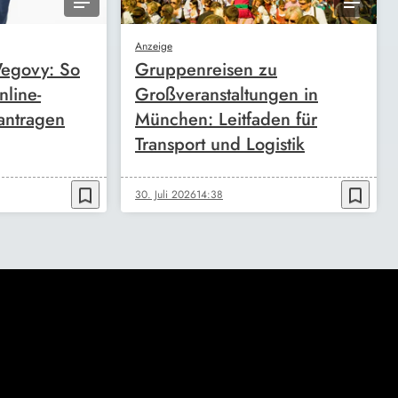
Anzeige
egovy: So
Gruppenreisen zu
nline-
Großveranstaltungen in
antragen
München: Leitfaden für
Transport und Logistik
bookmark_border
bookmark_border
30. Juli 2026
14:38