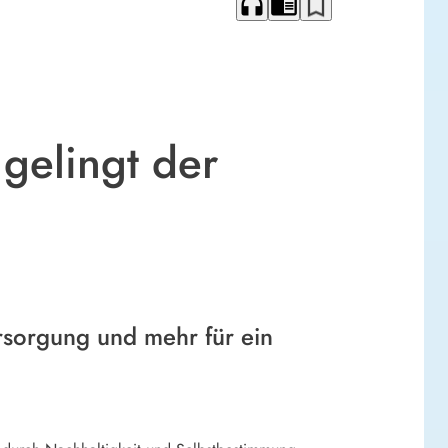
headphones
chrome_reader_mode
bookmark_border
gelingt der
rsorgung und mehr für ein