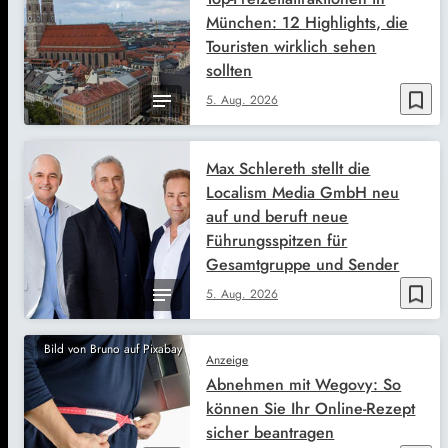
München: 12 Highlights, die
Touristen wirklich sehen
sollten
bookmark_border
5. Aug. 2026
Max Schlereth stellt die
Localism Media GmbH neu
auf und beruft neue
Führungsspitzen für
Gesamtgruppe und Sender
bookmark_border
5. Aug. 2026
Bild von Bruno auf Pixabay
Anzeige
Abnehmen mit Wegovy: So
können Sie Ihr Online-Rezept
sicher beantragen