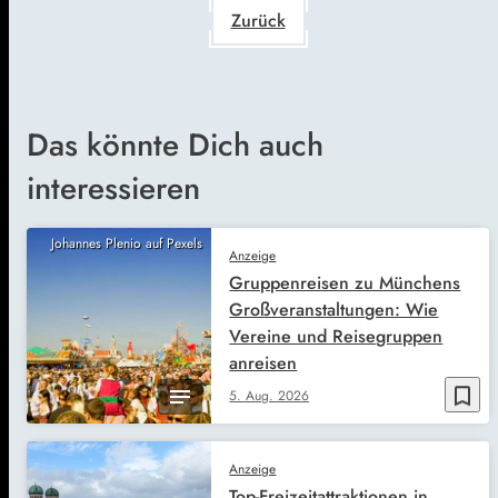
Zurück
Das könnte Dich auch
interessieren
Johannes Plenio auf Pexels
Anzeige
Gruppenreisen zu Münchens
Großveranstaltungen: Wie
Vereine und Reisegruppen
anreisen
bookmark_border
5. Aug. 2026
Anzeige
Top-Freizeitattraktionen in