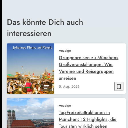
Das könnte Dich auch
interessieren
Johannes Plenio auf Pexels
Anzeige
Gruppenreisen zu Münchens
Großveranstaltungen: Wie
Vereine und Reisegruppen
anreisen
bookmark_border
5. Aug. 2026
Anzeige
Top-Freizeitattraktionen in
München: 12 Highlights, die
Touristen wirklich sehen