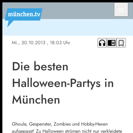
menu
headphones
chrome_reader_mode
bookmark_border
Mi., 30.10.2013
, 18:03 Uhr
Die besten
Halloween-Partys in
München
Ghoule, Gespenster, Zombies und Hobby-Hexen
aufgepasst! Zu Halloween strömen nicht nur verkleidete