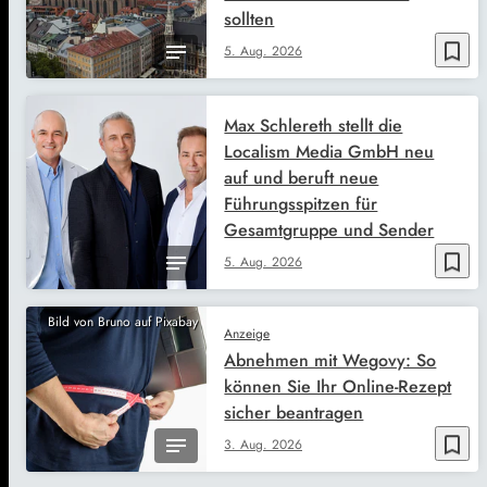
sollten
bookmark_border
5. Aug. 2026
Max Schlereth stellt die
Localism Media GmbH neu
auf und beruft neue
Führungsspitzen für
Gesamtgruppe und Sender
bookmark_border
5. Aug. 2026
Bild von Bruno auf Pixabay
Anzeige
Abnehmen mit Wegovy: So
können Sie Ihr Online-Rezept
sicher beantragen
bookmark_border
3. Aug. 2026