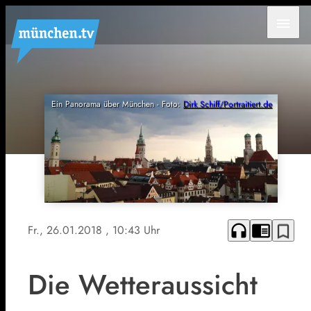
menu
Ein Panorama über München - Foto:
Dirk Schiff/Portraitiert.de
headphones
chrome_reader_mode
bookmark_border
Fr., 26.01.2018
, 10:43 Uhr
Die Wetteraussicht