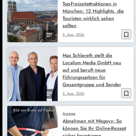
Top-Freizeitattraktionen in
München: 12 Highlights, die
Touristen wirklich sehen
sollten
bookmark_border
5. Aug. 2026
Max Schlereth stellt die
Localism Media GmbH neu
auf und beruft neue
Führungsspitzen für
Gesamtgruppe und Sender
bookmark_border
5. Aug. 2026
Bild von Bruno auf Pixabay
Anzeige
Abnehmen mit Wegovy: So
können Sie Ihr Online-Rezept
sicher beantragen