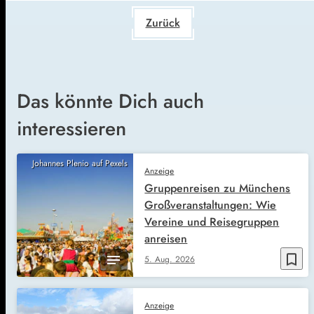
Zurück
Das könnte Dich auch
interessieren
Johannes Plenio auf Pexels
Anzeige
Gruppenreisen zu Münchens
Großveranstaltungen: Wie
Vereine und Reisegruppen
anreisen
bookmark_border
5. Aug. 2026
Anzeige