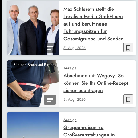
Max Schlereth stellt die
Localism Media GmbH neu
auf und beruft neue
Führungsspitzen für
Gesamtgruppe und Sender
bookmark_border
5. Aug. 2026
Bild von Bruno auf Pixabay
Anzeige
Abnehmen mit Wegovy: So
können Sie Ihr Online-Rezept
sicher beantragen
bookmark_border
3. Aug. 2026
Anzeige
Gruppenreisen zu
Großveranstaltungen in