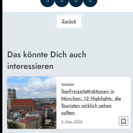
Zurück
Das könnte Dich auch
interessieren
Anzeige
Top-Freizeitattraktionen in
München: 12 Highlights, die
Touristen wirklich sehen
sollten
bookmark_border
5. Aug. 2026