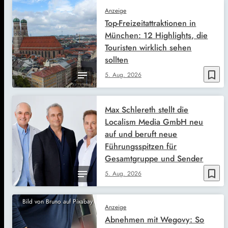
Anzeige
Top-Freizeitattraktionen in
München: 12 Highlights, die
Touristen wirklich sehen
sollten
bookmark_border
5. Aug. 2026
Max Schlereth stellt die
Localism Media GmbH neu
auf und beruft neue
Führungsspitzen für
Gesamtgruppe und Sender
bookmark_border
5. Aug. 2026
Bild von Bruno auf Pixabay
Anzeige
Abnehmen mit Wegovy: So