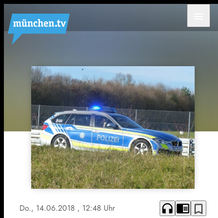
menu
headphones
chrome_reader_mode
bookmark_border
Do., 14.06.2018
, 12:48 Uhr