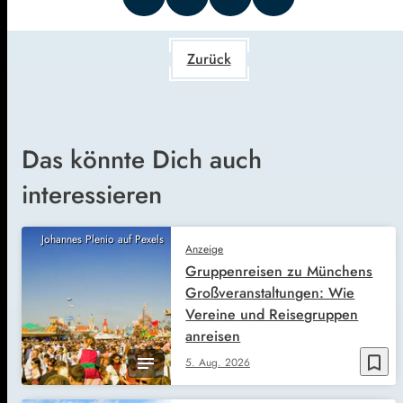
Zurück
Das könnte Dich auch
interessieren
Johannes Plenio auf Pexels
Anzeige
Gruppenreisen zu Münchens
Großveranstaltungen: Wie
Vereine und Reisegruppen
anreisen
bookmark_border
5. Aug. 2026