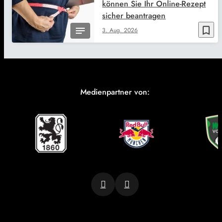
können Sie Ihr Online-Rezept
sicher beantragen
bookmark_border
3. Aug. 2026
Medienpartner von: