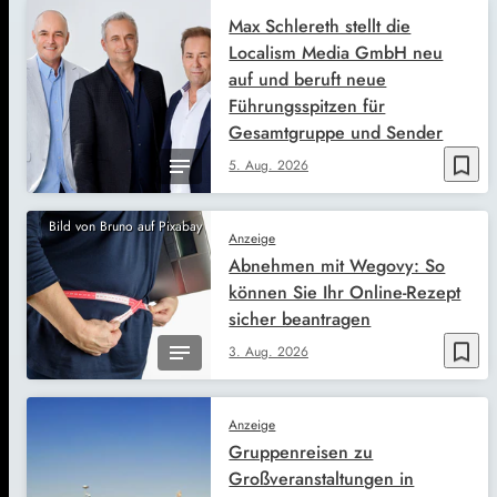
Max Schlereth stellt die
Localism Media GmbH neu
auf und beruft neue
Führungsspitzen für
Gesamtgruppe und Sender
bookmark_border
5. Aug. 2026
Bild von Bruno auf Pixabay
Anzeige
Abnehmen mit Wegovy: So
können Sie Ihr Online-Rezept
sicher beantragen
bookmark_border
3. Aug. 2026
Anzeige
Gruppenreisen zu
Großveranstaltungen in