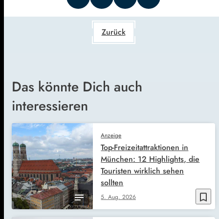
Zurück
Das könnte Dich auch
interessieren
Anzeige
Top-Freizeitattraktionen in
München: 12 Highlights, die
Touristen wirklich sehen
sollten
bookmark_border
5. Aug. 2026