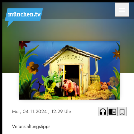
menu
headphones
chrome_reader_mode
bookmark_border
Mo., 04.11.2024
, 12:29 Uhr
Veranstaltungstipps