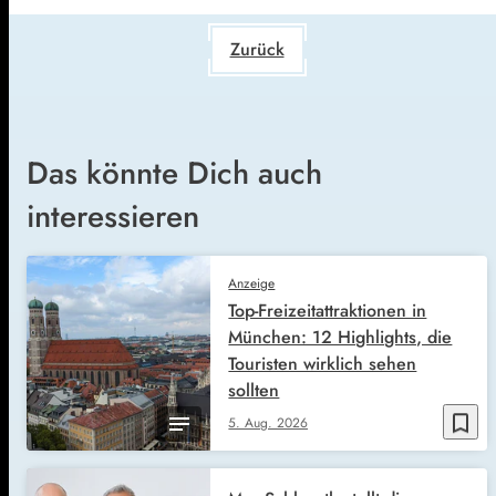
Zurück
Das könnte Dich auch
interessieren
Anzeige
Top-Freizeitattraktionen in
München: 12 Highlights, die
Touristen wirklich sehen
sollten
bookmark_border
5. Aug. 2026