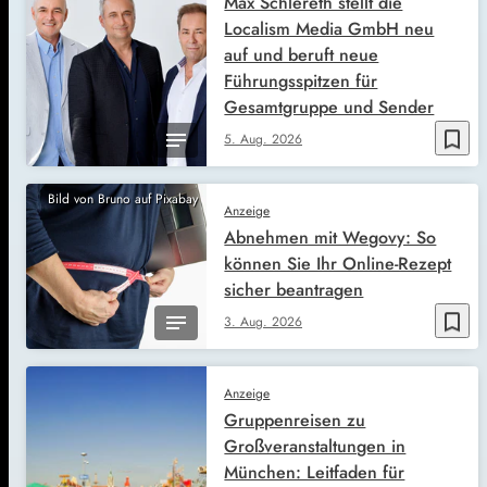
Max Schlereth stellt die
Localism Media GmbH neu
auf und beruft neue
Führungsspitzen für
Gesamtgruppe und Sender
bookmark_border
5. Aug. 2026
Bild von Bruno auf Pixabay
Anzeige
Abnehmen mit Wegovy: So
können Sie Ihr Online-Rezept
sicher beantragen
bookmark_border
3. Aug. 2026
Anzeige
Gruppenreisen zu
Großveranstaltungen in
München: Leitfaden für