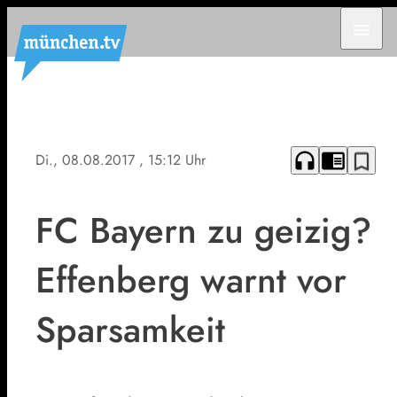
menu
headphones
chrome_reader_mode
bookmark_border
Di., 08.08.2017
, 15:12 Uhr
FC Bayern zu geizig?
Effenberg warnt vor
Sparsamkeit