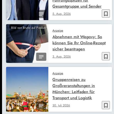
Führungsspitzen für
Gesamtgruppe und Sender
bookmark_border
5. Aug. 2026
Bild von Bruno auf Pixabay
Anzeige
Abnehmen mit Wegovy: So
können Sie Ihr Online-Rezept
sicher beantragen
bookmark_border
3. Aug. 2026
Anzeige
Gruppenreisen zu
Großveranstaltungen in
München: Leitfaden für
Transport und Logistik
bookmark_border
30. Juli 2026