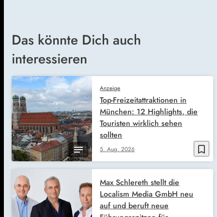
Das könnte Dich auch
interessieren
Anzeige
Top-Freizeitattraktionen in
München: 12 Highlights, die
Touristen wirklich sehen
sollten
bookmark_border
5. Aug. 2026
Max Schlereth stellt die
Localism Media GmbH neu
auf und beruft neue