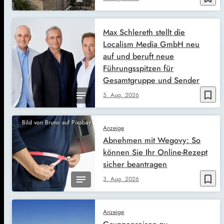
Max Schlereth stellt die
Localism Media GmbH neu
auf und beruft neue
Führungsspitzen für
Gesamtgruppe und Sender
bookmark_border
5. Aug. 2026
Bild von Bruno auf Pixabay
Anzeige
Abnehmen mit Wegovy: So
können Sie Ihr Online-Rezept
sicher beantragen
bookmark_border
3. Aug. 2026
Anzeige