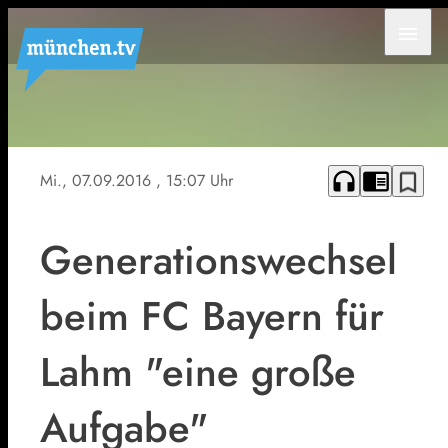
menu
headphones
chrome_reader_mode
bookmark_border
Mi., 07.09.2016
, 15:07 Uhr
Generationswechsel
beim FC Bayern für
Lahm "eine große
Aufgabe"