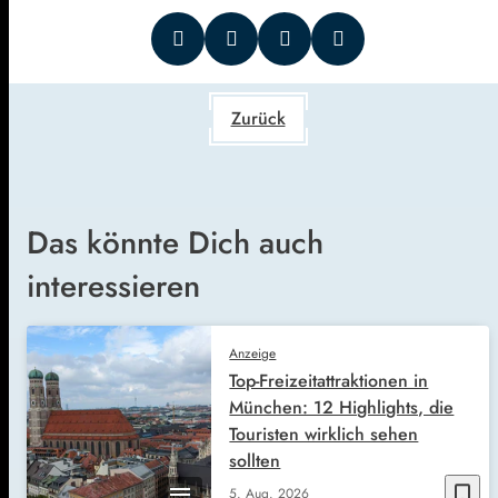
Zurück
Das könnte Dich auch
interessieren
Anzeige
Top-Freizeitattraktionen in
München: 12 Highlights, die
Touristen wirklich sehen
sollten
bookmark_border
5. Aug. 2026