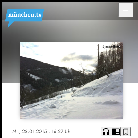
menu
Symbolfoto.
headphones
chrome_reader_mode
bookmark_border
Mi., 28.01.2015
, 16:27 Uhr