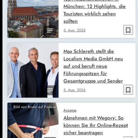
München: 12 Highlights, die
Touristen wirklich sehen
sollten
bookmark_border
5. Aug. 2026
Max Schlereth stellt die
Localism Media GmbH neu
auf und beruft neue
Führungsspitzen für
Gesamtgruppe und Sender
bookmark_border
5. Aug. 2026
Bild von Bruno auf Pixabay
Anzeige
Abnehmen mit Wegovy: So
können Sie Ihr Online-Rezept
sicher beantragen