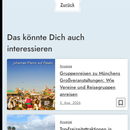
Zurück
Das könnte Dich auch
interessieren
Johannes Plenio auf Pexels
Anzeige
Gruppenreisen zu Münchens
Großveranstaltungen: Wie
Vereine und Reisegruppen
anreisen
bookmark_border
5. Aug. 2026
Anzeige
Top-Freizeitattraktionen in