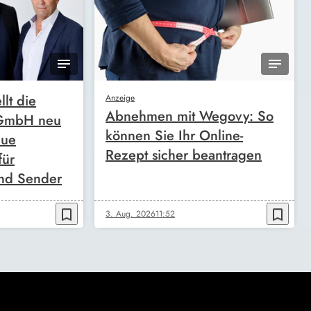
llt die
Anzeige
Abnehmen mit Wegovy: So
 GmbH neu
können Sie Ihr Online-
eue
Rezept sicher beantragen
für
nd Sender
bookmark_border
bookmark_border
3. Aug. 2026
11:52