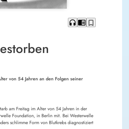
headphones
chrome_reader_mode
bookmark_border
gestorben
Alter von 54 Jahren an den Folgen seiner
tarb am Freitag im Alter von 54 Jahren in der
rwelle Foundation, in Berlin mit. Bei Westerwelle
ers schlimme Form von Blutkrebs diagnostiziert