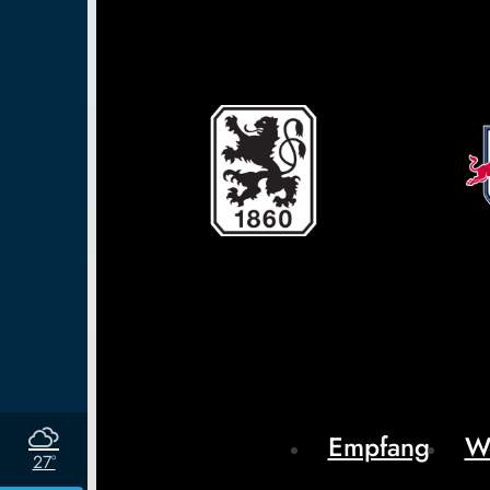
Empfang
W
27°