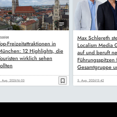
Max Schlereth ste
nzeige
Top-Freizeitattraktionen in
Localism Media
München: 12 Highlights, die
auf und beruft n
Touristen wirklich sehen
Führungsspitzen 
ollten
Gesamtgruppe u
bookmark_border
. Aug. 2026
16:03
5. Aug. 2026
13:42