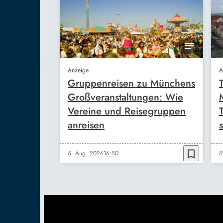
Anzeige
A
Gruppenreisen zu Münchens
Großveranstaltungen: Wie
Vereine und Reisegruppen
anreisen
s
bookmark_border
5. Aug. 2026
16:50
5