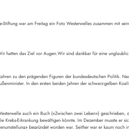
-Stiftung war am Freitag ein Foto Westerwelles zusammen mit s
r hatten das Ziel vor Augen.Wir sind dankbar für eine unglaublich
Jahren zu den prägenden Figuren der bundesdeutschen Politik. Nac
nminister. In den ersten beiden Jahren der schwarz-gelben Koalit
esterwelle auch ein Buch («Zwischen zwei Leben») geschrieben, da
ie Krebs-Erkrankung bewältigen könnte. Im Dezember musste er sic
tenumstellung» begründet worden war. Seither war er kaum noch in 