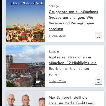
Johannes Plenio auf Pexels
Anzeige
Gruppenreisen zu Münchens
Großveranstaltungen: Wie
Vereine und Reisegruppen
anreisen
bookmark_border
5. Aug. 2026
Anzeige
Top-Freizeitattraktionen in
München: 12 Highlights, die
Touristen wirklich sehen
sollten
bookmark_border
5. Aug. 2026
Max Schlereth stellt die
Localism Media GmbH neu