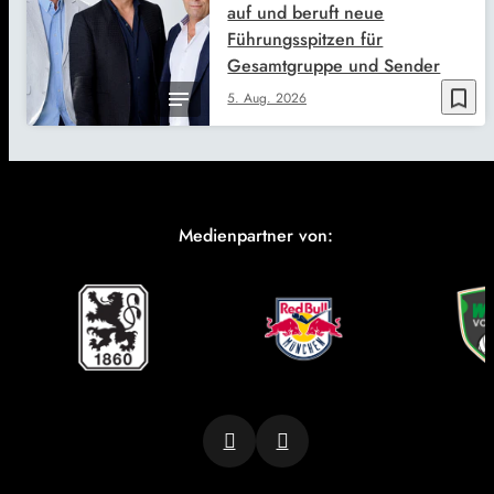
auf und beruft neue
Führungsspitzen für
Gesamtgruppe und Sender
bookmark_border
5. Aug. 2026
Medienpartner von: