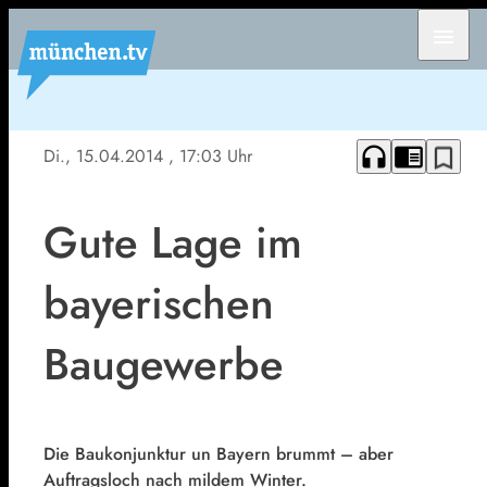
menu
headphones
chrome_reader_mode
bookmark_border
Di., 15.04.2014
, 17:03 Uhr
Gute Lage im
bayerischen
Baugewerbe
Die Baukonjunktur un Bayern brummt – aber
Auftragsloch nach mildem Winter.