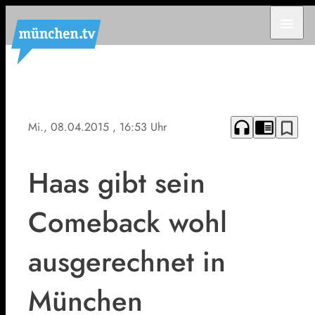
menu
headphones
chrome_reader_mode
bookmark_border
Mi., 08.04.2015
, 16:53 Uhr
Haas gibt sein
Comeback wohl
ausgerechnet in
München