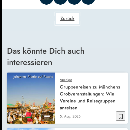
Zurück
Das könnte Dich auch
interessieren
Johannes Plenio auf Pexels
Anzeige
Gruppenreisen zu Münchens
Großveranstaltungen: Wie
Vereine und Reisegruppen
anreisen
bookmark_border
5. Aug. 2026