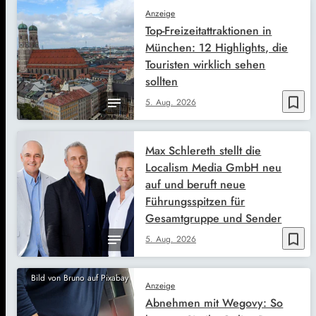
Anzeige
Top-Freizeitattraktionen in
München: 12 Highlights, die
Touristen wirklich sehen
sollten
bookmark_border
5. Aug. 2026
Max Schlereth stellt die
Localism Media GmbH neu
auf und beruft neue
Führungsspitzen für
Gesamtgruppe und Sender
bookmark_border
5. Aug. 2026
Bild von Bruno auf Pixabay
Anzeige
Abnehmen mit Wegovy: So