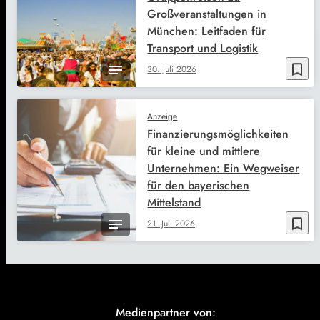
Großveranstaltungen in
München: Leitfaden für
Transport und Logistik
bookmark_border
30. Juli 2026
Anzeige
Finanzierungsmöglichkeiten
für kleine und mittlere
Unternehmen: Ein Wegweiser
für den bayerischen
Mittelstand
bookmark_border
21. Juli 2026
Medienpartner von: