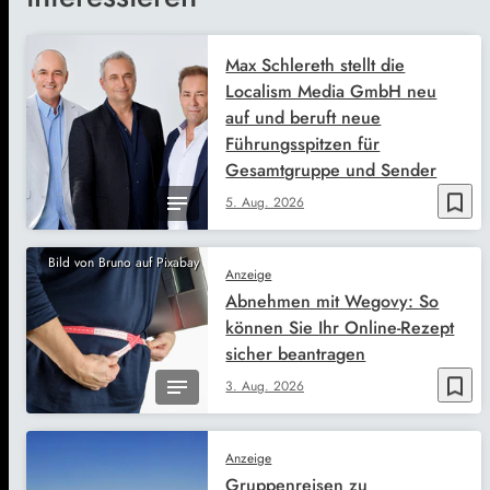
Max Schlereth stellt die
Localism Media GmbH neu
auf und beruft neue
Führungsspitzen für
Gesamtgruppe und Sender
bookmark_border
5. Aug. 2026
Bild von Bruno auf Pixabay
Anzeige
Abnehmen mit Wegovy: So
können Sie Ihr Online-Rezept
sicher beantragen
bookmark_border
3. Aug. 2026
Anzeige
Gruppenreisen zu