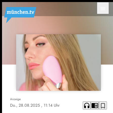
menu
Anzeige
headphones
chrome_reader_mode
bookmark_border
Do., 28.08.2025
, 11:14 Uhr