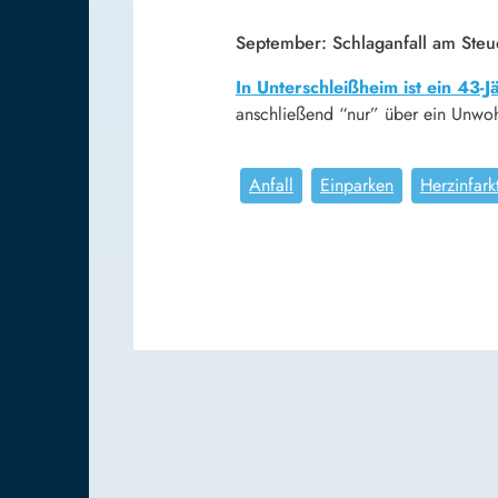
September: Schlaganfall am Steu
In Unterschleißheim ist ein 4
anschließend “nur” über ein Unwohls
Anfall
Einparken
Herzinfark