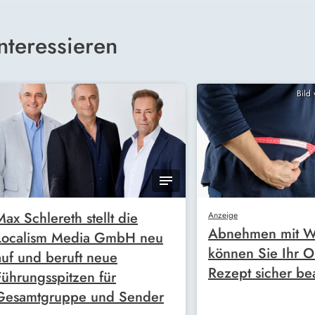
nteressieren
Bild
Max Schlereth stellt die
Anzeige
Abnehmen mit W
Localism Media GmbH neu
können Sie Ihr O
auf und beruft neue
Rezept sicher be
Führungsspitzen für
Gesamtgruppe und Sender