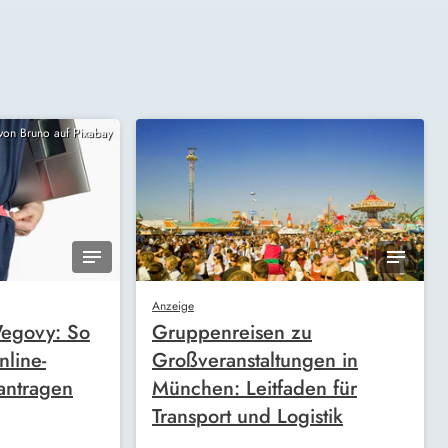
 von Bruno auf Pixabay
Anzeige
egovy: So
Gruppenreisen zu
nline-
Großveranstaltungen in
antragen
München: Leitfaden für
Transport und Logistik