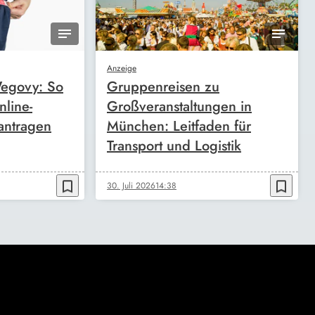
Anzeige
egovy: So
Gruppenreisen zu
nline-
Großveranstaltungen in
antragen
München: Leitfaden für
Transport und Logistik
bookmark_border
bookmark_border
30. Juli 2026
14:38