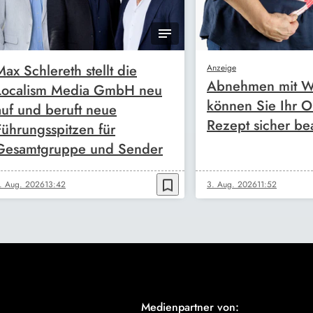
Max Schlereth stellt die
Anzeige
Abnehmen mit W
Localism Media GmbH neu
können Sie Ihr O
auf und beruft neue
Rezept sicher be
Führungsspitzen für
Gesamtgruppe und Sender
bookmark_border
. Aug. 2026
13:42
3. Aug. 2026
11:52
Medienpartner von: