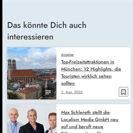
Das könnte Dich auch
interessieren
Anzeige
Top-Freizeitattraktionen in
München: 12 Highlights, die
Touristen wirklich sehen
sollten
bookmark_border
5. Aug. 2026
Max Schlereth stellt die
Localism Media GmbH neu
auf und beruft neue