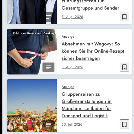
Führungsspitzen für
Gesamtgruppe und Sender
bookmark_border
5. Aug. 2026
Bild von Bruno auf Pixabay
Anzeige
Abnehmen mit Wegovy: So
können Sie Ihr Online-Rezept
sicher beantragen
bookmark_border
3. Aug. 2026
Anzeige
Gruppenreisen zu
Großveranstaltungen in
München: Leitfaden für
Transport und Logistik
bookmark_border
30. Juli 2026