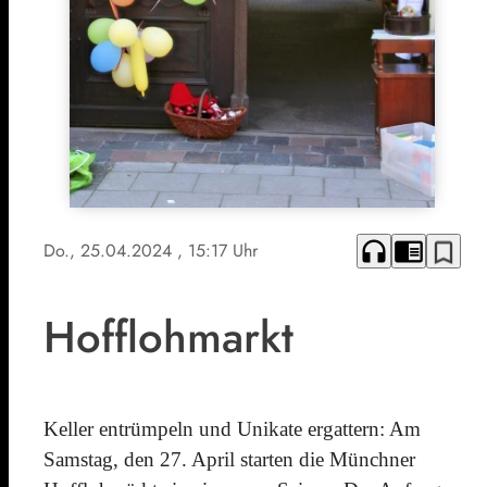
headphones
chrome_reader_mode
bookmark_border
Do., 25.04.2024
, 15:17 Uhr
Hofflohmarkt
Keller entrümpeln und Unikate ergattern: Am
Samstag, den 27. April starten die Münchner