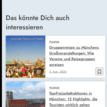
Das könnte Dich auch
interessieren
Johannes Plenio auf Pexels
Anzeige
Gruppenreisen zu Münchens
Großveranstaltungen: Wie
Vereine und Reisegruppen
anreisen
bookmark_border
5. Aug. 2026
Anzeige
Top-Freizeitattraktionen in
München: 12 Highlights, die
Touristen wirklich sehen