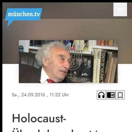
menu
headphones
chrome_reader_mode
bookmark_border
Sa., 24.09.2016
, 11:22 Uhr
Holocaust-