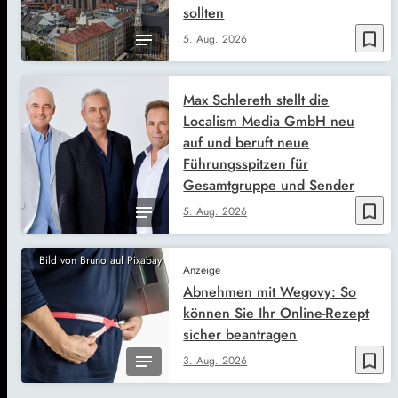
sollten
bookmark_border
5. Aug. 2026
Max Schlereth stellt die
Localism Media GmbH neu
auf und beruft neue
Führungsspitzen für
Gesamtgruppe und Sender
bookmark_border
5. Aug. 2026
Bild von Bruno auf Pixabay
Anzeige
Abnehmen mit Wegovy: So
können Sie Ihr Online-Rezept
sicher beantragen
bookmark_border
3. Aug. 2026