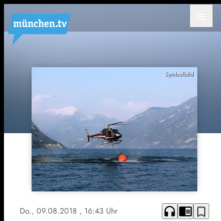
menu
Symbolbild
headphones
chrome_reader_mode
bookmark_border
Do., 09.08.2018
, 16:43 Uhr