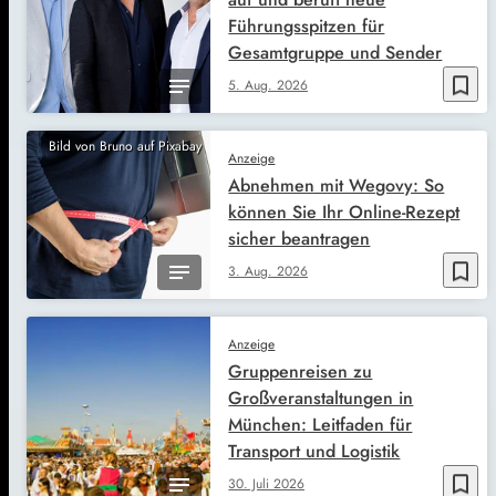
Führungsspitzen für
Gesamtgruppe und Sender
bookmark_border
5. Aug. 2026
Bild von Bruno auf Pixabay
Anzeige
Abnehmen mit Wegovy: So
können Sie Ihr Online-Rezept
sicher beantragen
bookmark_border
3. Aug. 2026
Anzeige
Gruppenreisen zu
Großveranstaltungen in
München: Leitfaden für
Transport und Logistik
bookmark_border
30. Juli 2026