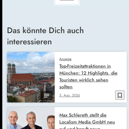
Das könnte Dich auch
interessieren
Anzeige
Top-Freizeitattraktionen in
München: 12 Highlights, die
Touristen wirklich sehen
sollten
bookmark_border
5. Aug. 2026
Max Schlereth stellt die
Localism Media GmbH neu
auf und beruft neue