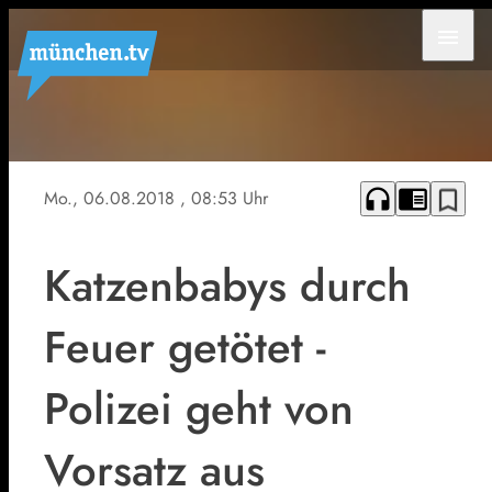
menu
headphones
chrome_reader_mode
bookmark_border
Mo., 06.08.2018
, 08:53 Uhr
Katzenbabys durch
Feuer getötet -
Polizei geht von
Vorsatz aus