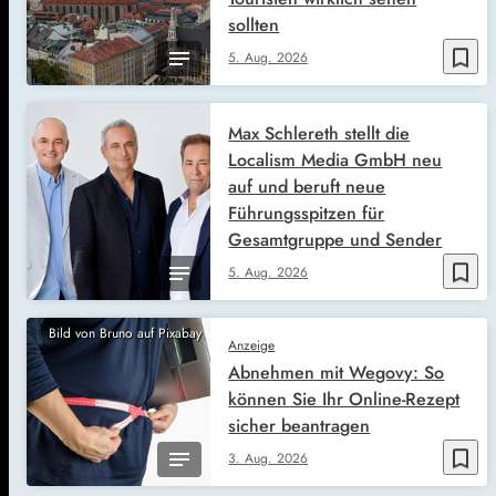
sollten
bookmark_border
5. Aug. 2026
Max Schlereth stellt die
Localism Media GmbH neu
auf und beruft neue
Führungsspitzen für
Gesamtgruppe und Sender
bookmark_border
5. Aug. 2026
Bild von Bruno auf Pixabay
Anzeige
Abnehmen mit Wegovy: So
können Sie Ihr Online-Rezept
sicher beantragen
bookmark_border
3. Aug. 2026