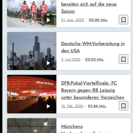
bereiten sich auf die neue
Saison
bookmark_border
21. Aug. 2025
02:00 Min.
Deutsche WM-Vorbereitung in
den USA
bookmark_border
5. Juni 2026
02:03 Min.
DFB-Pokal-Viertelfinale: FC
Bayern gegen RB Leipzig
unter besonderen Vorzeichen
bookmark_border
10. Feb. 2026
01:46 Min.
Münchens