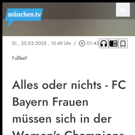
menu
headphones
chrome_reader_mode
bookmark_border
Di., 25.03.2025
, 15:49 Uhr
/
play_circle_outline
01:43
Fußball
Alles oder nichts - FC
Bayern Frauen
müssen sich in der