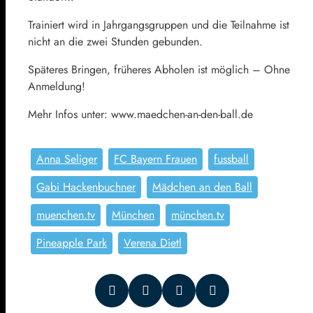
Trainiert wird in Jahrgangsgruppen und die Teilnahme ist
nicht an die zwei Stunden gebunden.
Späteres Bringen, früheres Abholen ist möglich – Ohne
Anmeldung!
Mehr Infos unter: www.maedchen-an-den-ball.de
Anna Seliger
FC Bayern Frauen
fussball
Gabi Hackenbuchner
Mädchen an den Ball
muenchen.tv
München
münchen.tv
Pineapple Park
Verena Dietl