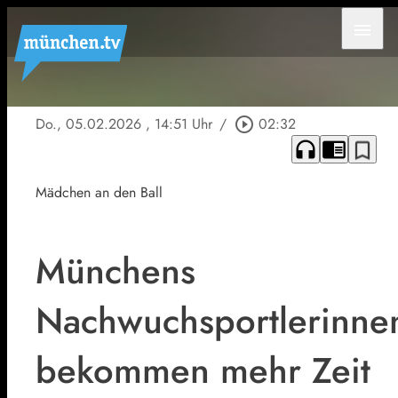
menu
Do., 05.02.2026
, 14:51 Uhr
/
play_circle_outline
02:32
headphones
chrome_reader_mode
bookmark_border
Mädchen an den Ball
Münchens
Nachwuchsportlerinne
bekommen mehr Zeit