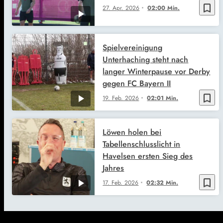
bookmark_border
27. Apr. 2026
02:00 Min.
Spielvereinigung
Unterhaching steht nach
langer Winterpause vor Derby
gegen FC Bayern II
bookmark_border
19. Feb. 2026
02:01 Min.
Löwen holen bei
Tabellenschlusslicht in
Havelsen ersten Sieg des
Jahres
bookmark_border
17. Feb. 2026
02:32 Min.