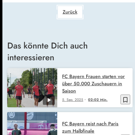
Zurück
Das könnte Dich auch
interessieren
FC Bayern Frauen starten vor
über 50.000 Zuschauern in
Saison
bookmark_border
5. Sep. 2025
02:02 Min.
FC Bayern reist nach Paris
zum Halbfinale