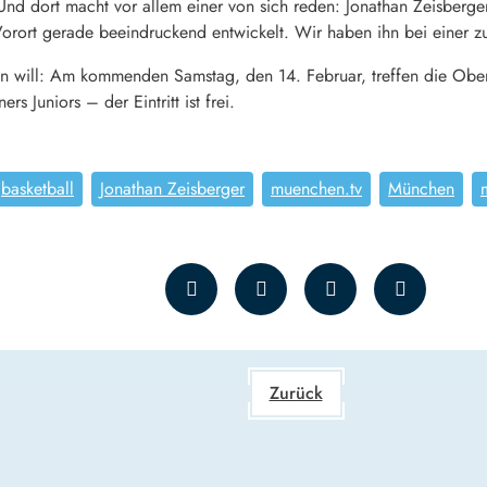
 Und dort macht vor allem einer von sich reden: Jonathan Zeisberge
orort gerade beeindruckend entwickelt. Wir haben ihn bei einer zusä
ben will: Am kommenden Samstag, den 14. Februar, treffen die Obe
rs Juniors – der Eintritt ist frei.
basketball
Jonathan Zeisberger
muenchen.tv
München
Zurück