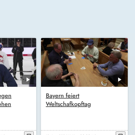
egen
Bayern feiert
ehen
Weltschafkopftag