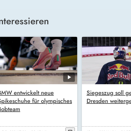
nteressieren
BMW entwickelt neue
Siegeszug soll g
Spikeschuhe für olympisches
Dresden weiterg
Bobteam