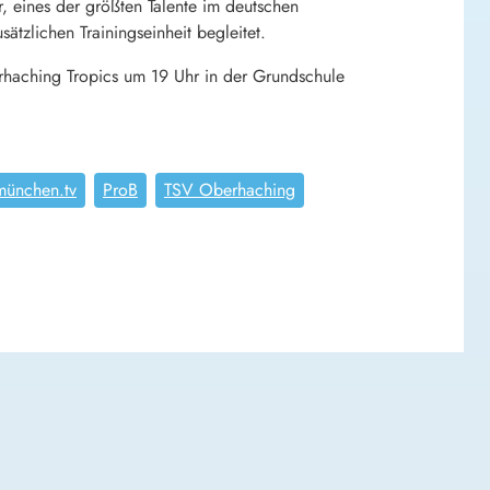
r, eines der größten Talente im deutschen
tzlichen Trainingseinheit begleitet.
rhaching Tropics um 19 Uhr in der Grundschule
münchen.tv
ProB
TSV Oberhaching