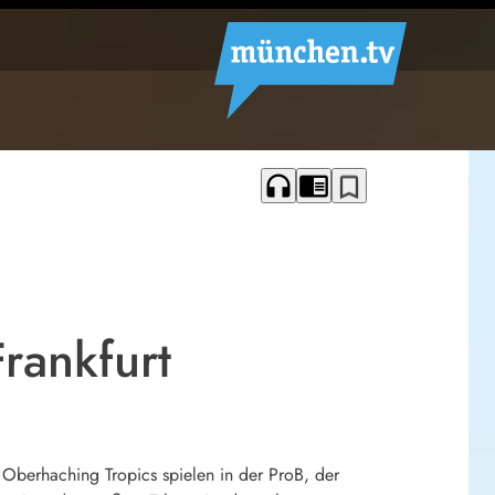
headphones
chrome_reader_mode
bookmark_border
rankfurt
 Oberhaching Tropics spielen in der ProB, der