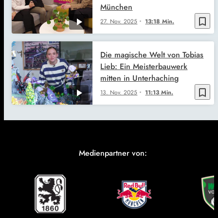
München
bookmark_border
27. Nov. 2025
13:18 Min.
Die magische Welt von Tobias
Lieb: Ein Meisterbauwerk
mitten in Unterhaching
bookmark_border
13. Nov. 2025
11:13 Min.
Medienpartner von: