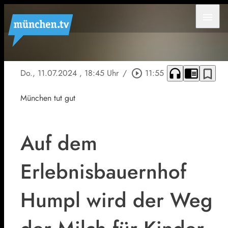
menu
headphones
chrome_reader_mode
bookmark_border
Do., 11.07.2024
, 18:45 Uhr
/
play_circle_outline
11:55
München tut gut
Auf dem
Erlebnisbauernhof
Humpl wird der Weg